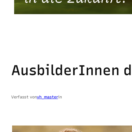
AusbilderInnen 
Verfasst von
vh_master
in