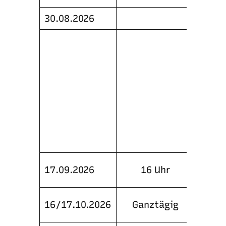
30.08.2026
Fangj
Semin
Jagds
Teiln
Vorbe
Jäger
Veran
Hause
Ausbi
Guido
Pokal
17.09.2026
16 Uhr
Schie
Motor
16/17.10.2026
xx
Ganztägig
xx
tägig