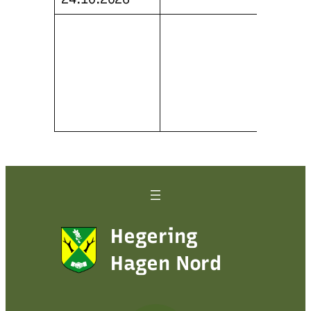
Vorst
Hand
Produ
Blase
Veran
Hause
Hegering
Hagen Nord