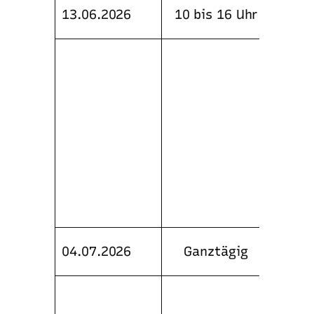
Fangs
13.06.2026
10 bis 16 Uhr
Kurzw
Führe
dem R
Pisto
Situa
Anbri
Fangs
Veran
Schie
Lüden
Train
Tag d
04.07.2026
xx
Ganztägig
xx
dem G
Tages
viele