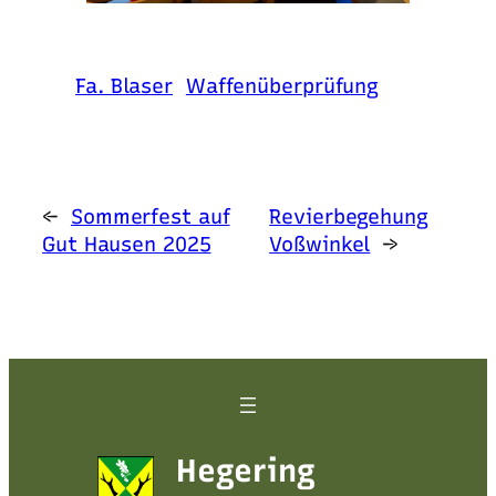
Fa. Blaser
Waffenüberprüfung
←
Sommerfest auf
Revierbegehung
Gut Hausen 2025
Voßwinkel
→
Hegering