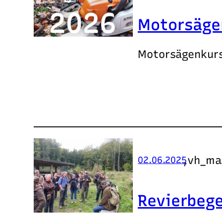
Motorsäge
Motorsägenkurs
,
vh_ma
02.06.2025
Revierbeg