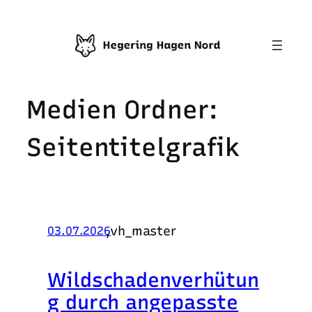
Zum
Inhalt
springen
Medien Ordner:
Seitentitelgrafik
,
vh_master
03.07.2026
Wildschadenverhütun
g durch angepasste