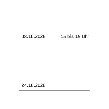
Hause
Lehrg
Forst
Webe
Flint
08.10.2026
15 bis 19 Uhr
Tonta
Techn
Laufe
Veran
Schie
Lüden
24.10.2026
Produ
Vorst
Hand
Produ