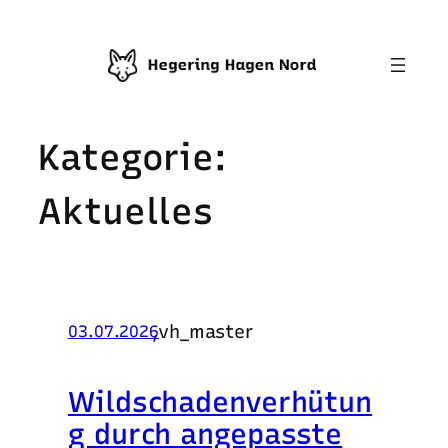
Zum
Inhalt
springen
Kategorie:
Aktuelles
,
vh_master
03.07.2026
Wildschadenverhütun
g durch angepasste