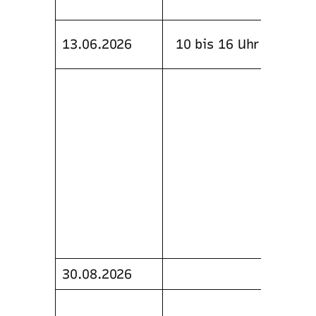
ein Er
Fangs
13.06.2026
10 bis 16 Uhr
Kurzw
Führe
dem R
Pisto
Situa
Anbri
Fangs
Veran
Schie
Lüden
Train
30.08.2026
Fangj
Semin