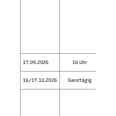
Jagds
Teiln
Vorbe
Jäger
Veran
Hause
Ausbi
Guido
Pokal
17.09.2026
16 Uhr
Schie
Motor
16/17.10.2026
xx
Ganztägig
xx
tägig
Unter
mit d
Brenn
Veran