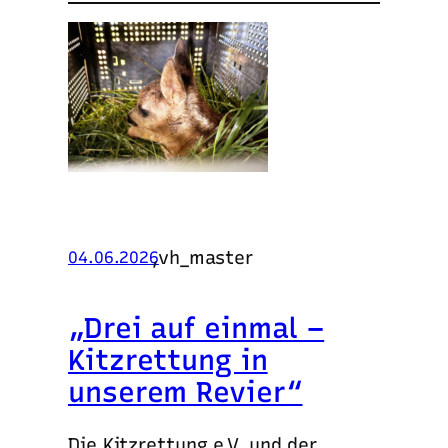
,
vh_master
04.06.2026
„Drei auf einmal –
Kitzrettung in
unserem Revier“
Die Kitzrettung e.V. und der