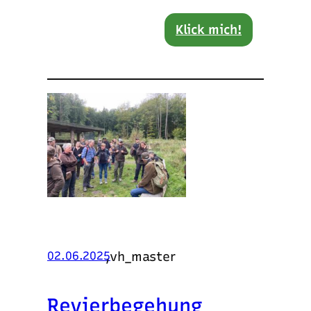
Klick mich!
,
vh_master
02.06.2025
Revierbegehung