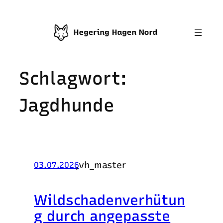
Zum
Inhalt
springen
Schlagwort:
Jagdhunde
,
vh_master
03.07.2026
Wildschadenverhütun
g durch angepasste