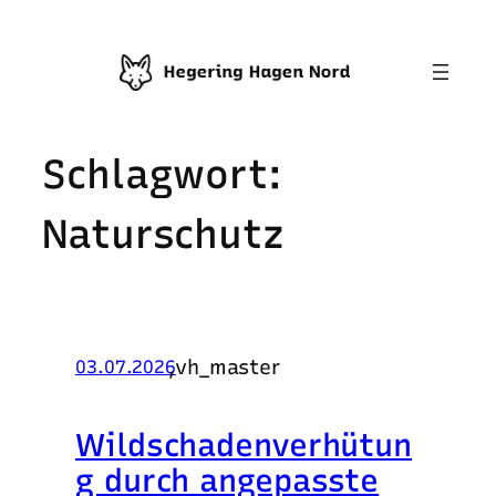
Zum
Inhalt
springen
Schlagwort:
Naturschutz
,
vh_master
03.07.2026
Wildschadenverhütun
g durch angepasste