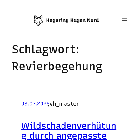
Zum
Inhalt
springen
Schlagwort:
Revierbegehung
,
vh_master
03.07.2026
Wildschadenverhütun
g durch angepasste